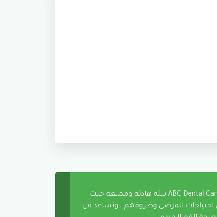
تقدم ABC Dental Care بيئة هادئة وممتعة حيث
ن احتياجات المرضى وظروفهم ، ونساعد في