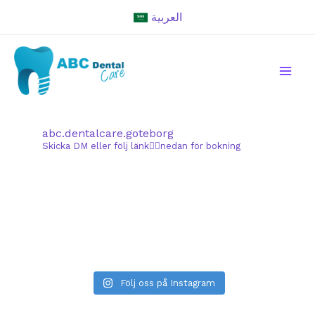
Hoppa
العربية
till
innehåll
abc.dentalcare.goteborg
Skicka DM eller följ länk👇🏻nedan för bokning
Följ oss på Instagram